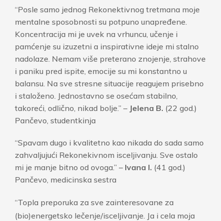
“Posle samo jednog Rekonektivnog tretmana moje
mentalne sposobnosti su potpuno unapređene.
Koncentracija mi je uvek na vrhuncu, učenje i
pamćenje su izuzetni a inspirativne ideje mi stalno
nadolaze. Nemam više preterano znojenje, strahove
i paniku pred ispite, emocije su mi konstantno u
balansu. Na sve stresne situacije reagujem prisebno
i staloženo. Jednostavno se osećam stabilno,
takoreći, odlično, nikad bolje.” –
Jelena B.
(22 god.)
Pančevo, studentkinja
“Spavam dugo i kvalitetno kao nikada do sada samo
zahvaljujući Rekonekivnom isceljivanju. Sve ostalo
mi je manje bitno od ovoga.” –
Ivana I.
(41 god.)
Pančevo, medicinska sestra
“Topla preporuka za sve zainteresovane za
(bio)energetsko lečenje/isceljivanje. Ja i cela moja