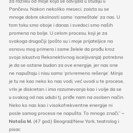
za razliku od moje koja se odvijala u studiju u
Pančevu. Nakon nekoliko meseci, zaista su se
mnoge dobre okolnosti samo ‘nameštale’ za nas. U
tom toku smo oboje i danas i svedoci smo naših
promena na bolje. U celom procesu, koji je za
svakoga drugačiji (pošto su i moje prijateljice na
osnovu mog primera i same želele da prođu kroz
svoja iskustva Rekonektivnog isceljivanja) potrebno
je da se ostane budan za ove energije, jer nas one
ne napuštaju i nisu samo ‘privremeno rešenje’. Minja
je tu ne kao neko ko nas vodi, već uvodi u te procese,
vrlo je diskretan i ima razumevanja kao i volje da se
u svakog od nas udubi tj. priđe nam na osoben način.
Neko ko nas kao i visokofrekventne energije ni
posle samog procesa ne napušta. To mnogo znači.”
–
Nataša M.
(47 god.) Beograd/New York, teatrolog i
pisac