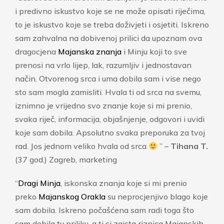
i predivno iskustvo koje se ne može opisati riječima,
to je iskustvo koje se treba doživjeti i osjetiti. Iskreno
sam zahvalna na dobivenoj prilici da upoznam ova
dragocjena
Majanska znanja
i Minju koji to sve
prenosi na vrlo lijep, lak, razumljiv i jednostavan
način. Otvorenog srca i uma dobila sam i vise nego
sto sam mogla zamisliti. Hvala ti od srca na svemu,
iznimno je vrijedno svo znanje koje si mi prenio,
svaka riječ, informacija, objašnjenje, odgovori i uvidi
koje sam dobila. Apsolutno svaka preporuka za tvoj
rad. Jos jednom veliko hvala od srca
” –
Tihana T.
(37 god.) Zagreb, marketing
“
Dragi Minja
, iskonska znanja koje si mi prenio
preko
Majanskog Orakla
su neprocjenjivo blago koje
sam dobila. Iskreno počašćena sam radi toga što
sam dobila tu priliku, a ti si zaista riznica Majanskih