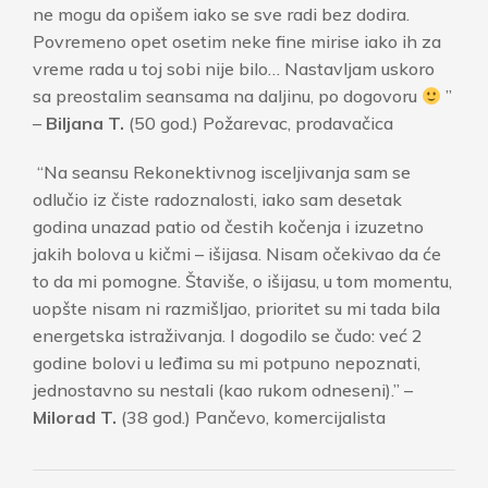
ne mogu da opišem iako se sve radi bez dodira.
Povremeno opet osetim neke fine mirise iako ih za
vreme rada u toj sobi nije bilo… Nastavljam uskoro
sa preostalim seansama na daljinu, po dogovoru
”
–
Biljana T.
(50 god.) Požarevac, prodavačica
“Na seansu Rekonektivnog isceljivanja sam se
odlučio iz čiste radoznalosti, iako sam desetak
godina unazad patio od čestih kočenja i izuzetno
jakih bolova u kičmi – išijasa. Nisam očekivao da će
to da mi pomogne. Štaviše, o išijasu, u tom momentu,
uopšte nisam ni razmišljao, prioritet su mi tada bila
energetska istraživanja. I dogodilo se čudo: već 2
godine bolovi u leđima su mi potpuno nepoznati,
jednostavno su nestali (kao rukom odneseni).” –
Milorad T.
(38 god.) Pančevo, komercijalista