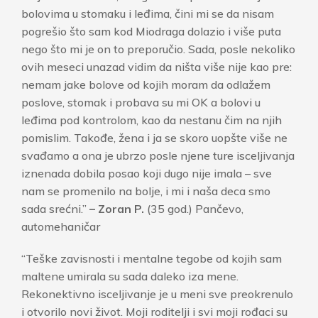
bolovima u stomaku i leđima, čini mi se da nisam
pogrešio što sam kod Miodraga dolazio i više puta
nego što mi je on to preporučio. Sada, posle nekoliko
ovih meseci unazad vidim da ništa više nije kao pre:
nemam jake bolove od kojih moram da odlažem
poslove, stomak i probava su mi OK a bolovi u
leđima pod kontrolom, kao da nestanu čim na njih
pomislim. Takođe, žena i ja se skoro uopšte više ne
svađamo a ona je ubrzo posle njene ture isceljivanja
iznenada dobila posao koji dugo nije imala – sve
nam se promenilo na bolje, i mi i naša deca smo
sada srećni.”
– Zoran P.
(35 god.) Pančevo,
automehaničar
“Teške zavisnosti i mentalne tegobe od kojih sam
maltene umirala su sada daleko iza mene.
Rekonektivno isceljivanje je u meni sve preokrenulo
i otvorilo novi život. Moji roditelji i svi moji rođaci su