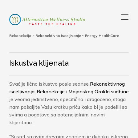
,
Rekonekcija ~ Rekonektivno isceljivanje ~ Energy HealthCare
Iskustva klijenata
Svačije lično iskustvo posle seanse
Rekonektivnog
isceljivanja,
Rekonekcije
i
Majanskog Orakla sudbine
je veoma jedinstveno, specifično i dragoceno, stoga
nam pošaljite Vašu kratku priču kako bi je podelili sa
svima a pogotovo sa potencijalnim, novim
klijentima:
“Susret sa ovim drevnim znanjem je duboko, iskreno