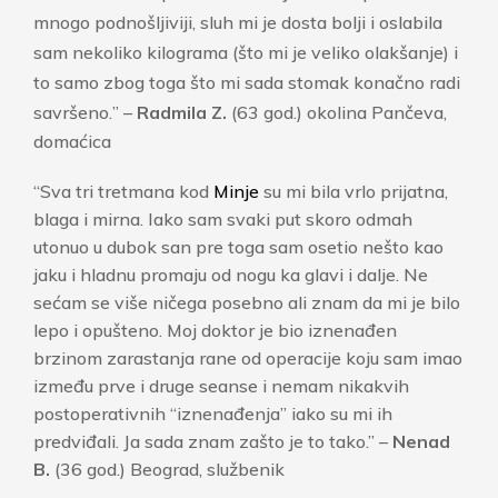
mnogo podnošljiviji, sluh mi je dosta bolji i oslabila
sam nekoliko kilograma (što mi je veliko olakšanje) i
to samo zbog toga što mi sada stomak konačno radi
savršeno.
” –
Radmila Z.
(63 god.) okolina Pančeva,
domaćica
“Sva tri tretmana kod
Minje
su mi bila vrlo prijatna,
blaga i mirna. Iako sam svaki put skoro odmah
utonuo u dubok san pre toga sam osetio nešto kao
jaku i hladnu promaju od nogu ka glavi i dalje. Ne
sećam se više ničega posebno ali znam da mi je bilo
lepo i opušteno. Moj doktor je bio iznenađen
brzinom zarastanja rane od operacije koju sam imao
između prve i druge seanse i nemam nikakvih
postoperativnih “iznenađenja” iako su mi ih
predviđali. Ja sada znam zašto je to tako.” –
Nenad
B.
(36 god.) Beograd, službenik