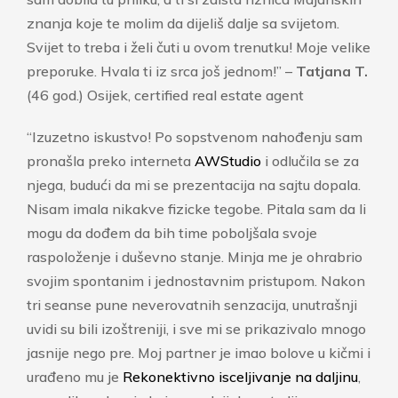
znanja koje te molim da dijeliš dalje sa svijetom.
Svijet to treba i želi čuti u ovom trenutku! Moje velike
preporuke. Hvala ti iz srca još jednom!” –
Tatjana T.
(46 god.) Osijek, certified real estate agent
“Izuzetno iskustvo! Po sopstvenom nahođenju sam
pronašla preko interneta
AWStudio
i odlučila se za
njega, budući da mi se prezentacija na sajtu dopala.
Nisam imala nikakve fizicke tegobe. Pitala sam da li
mogu da dođem da bih time poboljšala svoje
raspoloženje i duševno stanje. Minja me je ohrabrio
svojim spontanim i jednostavnim pristupom. Nakon
tri seanse pune neverovatnih senzacija, unutrašnji
uvidi su bili izoštreniji, i sve mi se prikazivalo mnogo
jasnije nego pre. Moj partner je imao bolove u kičmi i
urađeno mu je
Rekonektivno isceljivanje na daljinu
,