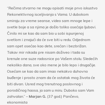
“
Rečima stvarno ne mogu opisati moje prvo iskustvo
Rekonektivnog isceljivanja s Vama.
U dubokom
smiraju za vreme seanse, video sam mnoge lepe i
svetle boje a sa njima je došlo toliko osećaja ljubavi.
Činilo mi se kao da sam bio u sobi ispunjenoj
svetlom i znajući da će sve biti u redu.
Odjednom
sam opet osećao kao dete, srećan i bezbrižan.
Takav mir nikada pre nisam doživeo
i tada su
krenule one suze radosnice po Vašem stolu. Sl
edećih
nekoliko dana, sve oko mene je bilo lepo i drugačije.
Osećam se kao da sam imao nekakvo duhovno
buđenje i prosto znam da će ostatak mog života će
biti divan.
Usred mog trenutnog poslovnog i
porodičnog haosa, ja sam u miru
. Duboko sam Vam
zahvalan.” –
Marjan G.
(37 god.) Pančevo,
ekonomista