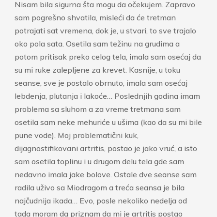
Nisam bila sigurna šta mogu da očekujem.
Zapravo
sam pogrešno shvatila, misleći da će tretman
potrajati sat vremena, dok je, u stvari, to sve trajalo
oko pola sata. Osetila
sam težinu na grudima a
potom pritisak preko celog tela, imala sam osećaj da
su mi ruke zalepljene za krevet. Kasnije, u toku
seanse, sve je postalo obrnuto, imala sam osećaj
lebdenja, plutanja i lakoće… Poslednjih godina imam
problema sa sluhom a za vreme tretmana sam
osetila sam neke mehuriće u ušima (kao da su mi bile
pune vode).
Moj problematični kuk,
dijagnostifikovani artritis, postao je jako vruć, a isto
sam osetila toplinu i u drugom delu tela gde sam
nedavno imala jake bolove. Ostale dve seanse sam
radila uživo sa Miodragom a treća seansa je bila
najčudnija ikada… Evo, posle nekoliko nedelja od
tada moram da priznam da mi je artritis postao