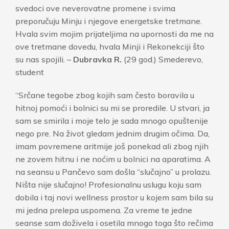
svedoci ove neverovatne promene i svima
preporučuju Minju i njegove energetske tretmane.
Hvala svim mojim prijateljima na upornosti da me na
ove tretmane dovedu, hvala Minji i Rekonekciji što
su nas spojili. –
Dubravka R.
(29 god.) Smederevo,
student
“Srčane tegobe zbog kojih sam često boravila u
hitnoj pomoći i bolnici su mi se proredile. U stvari, ja
sam se smirila i moje telo je sada mnogo opuštenije
nego pre. Na život gledam jednim drugim očima. Da,
imam povremene aritmije još ponekad ali zbog njih
ne zovem hitnu i ne noćim u bolnici na aparatima. A
na seansu u Pančevo sam došla “slučajno” u prolazu.
Ništa nije slučajno! Profesionalnu uslugu koju sam
dobila i taj novi wellness prostor u kojem sam bila su
mi jedna prelepa uspomena. Za vreme te jedne
seanse sam doživela i osetila mnogo toga što rečima