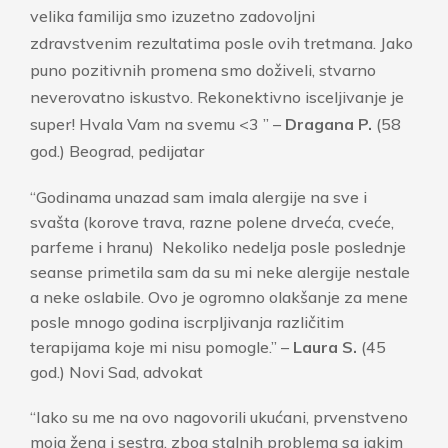
velika familija smo izuzetno zadovoljni
zdravstvenim rezultatima posle ovih tretmana. Jako
puno pozitivnih promena smo doživeli, stvarno
neverovatno iskustvo. Rekonektivno isceljivanje je
super! Hvala Vam na svemu <3 ” –
Dragana P.
(58
god.) Beograd, pedijatar
“Godinama unazad sam imala alergije na sve i
svašta (korove trava, razne polene drveća, cveće,
parfeme i hranu) Nekoliko nedelja posle poslednje
seanse primetila sam da su mi neke alergije nestale
a neke oslabile. Ovo je ogromno olakšanje za mene
posle mnogo godina iscrpljivanja različitim
terapijama koje mi nisu pomogle.” –
Laura S.
(45
god.) Novi Sad, advokat
“Iako su me na ovo nagovorili ukućani, prvenstveno
moja žena i sestra, zbog stalnih problema sa jakim