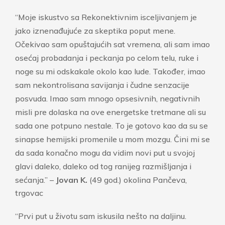
“
Moje iskustvo sa
Rekonektivnim
isceljivanjem je
jako iznenađujuće za skeptika poput mene.
Očekivao sam
opuštajućih
sat vremena, ali
sam imao
osećaj probadanja i peckanja po celom telu, ruke i
noge su mi
odskakale okolo
kao lude. Također, imao
sam nekontrolisana savijanja i čudne senzacije
posvuda
.
Imao sam mnogo opsesivnih, negativnih
misli pre dolaska na ove energetske tretmane ali su
sada one potpuno nestale
.
To je gotovo
kao da su
se
sinapse hemijski promenile u mom mozgu. Čini mi se
da sada konačno
mogu
da vidim
novi put
u svojoj
glavi
daleko, daleko od tog ranijeg razmišljanja i
sećanja
.” –
Jovan K.
(49 god.) okolina Pančeva,
trgovac
“
Prvi put u životu sam iskusila nešto na daljinu.