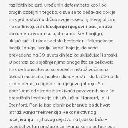
različitih bolesti, urođenih deformiteta kao i od
drugih ozbiljnih tegoba, a sve se to dešavalo dok je
Erik jednostavno držao svoje ruke u njihovoj blizini,
ne dodirivajući ih.
Isceljenja njegovih pacijenata
dokumentovana su u, do sada, šest knjiga,
uključujući i Erikov svetski bestseler “Rekonekcija:
isceljuj druge, isceljuj sebe” koja je, do sada,
prevedena na 39. svetskih jezika uključujući i srpski.
U potrazi za objašnjenjima onoga što se dešavalo,
Erik se konsultovao sa vodećim istraživačima iz
oblasti medicine, nauke i duhovnosti – da bi otkrio da
ni oni nemaju odgovor na njegova pitanja. Sa
podrškom od strane istraživača povezanih sa više
prestižnih institucija, uključujući tu Harvard, Jejl i
Stenford, Perl je kao pionir
pokrenuo poduhvat
istraživanja frekvencija Rekonektivnog
isceljivanja
i njihovog dejstva na ljudska bića –
sveobuhvatan pristup isceljivanju koji u potpunosti