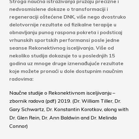
Stroga naučna istraživanja pružaju precizne i
nedvosmislene dokaze o transformaciji i
regeneraciji oštećene DNK, više nego dvostruko
delotvornije rezultate od fizikalne terapije u
obnavljanju punog raspona pokreta i podsticaj
vrhunskih sportskih performansi posle jedne
seanse Rekonektivnog isceljivanja. Više od
nekoliko studija dokazuje to u poslednjih 15
godina uz mnoge druge iznenađujuće rezultate
koje možete pronaći u dole dostupnim naučnim
radovima:
Naučne studije o Rekonektivnom isceljivanju –
zbornik radova (pdf) 2019. (Dr.
William Tiller, Dr.
Gary Schwartz, Dr. Konstantin Korotkov, along with
Dr. Glen Rein, Dr. Ann Baldwin and Dr. Melinda
Connor
)