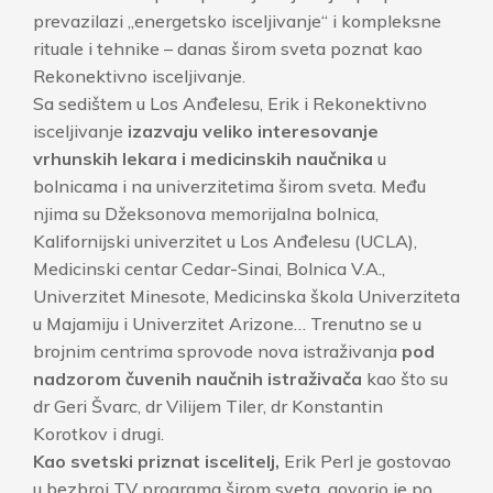
prevazilazi „energetsko isceljivanje“ i kompleksne
rituale i tehnike – danas širom sveta poznat kao
Rekonektivno isceljivanje.
Sa sedištem u Los Anđelesu, Erik i Rekonektivno
isceljivanje
izazvaju veliko interesovanje
vrhunskih lekara i medicinskih naučnika
u
bolnicama i na univerzitetima širom sveta. Među
njima su Džeksonova memorijalna bolnica,
Kalifornijski univerzitet u Los Anđelesu (UCLA),
Medicinski centar Cedar-Sinai, Bolnica V.A.,
Univerzitet Minesote, Medicinska škola Univerziteta
u Majamiju i Univerzitet Arizone… Trenutno se u
brojnim centrima sprovode nova istraživanja
pod
nadzorom čuvenih naučnih istraživača
kao što su
dr Geri Švarc, dr Vilijem Tiler, dr Konstantin
Korotkov i drugi.
Kao svetski priznat iscelitelj,
Erik Perl je gostovao
u bezbroj TV programa širom sveta, govorio je po