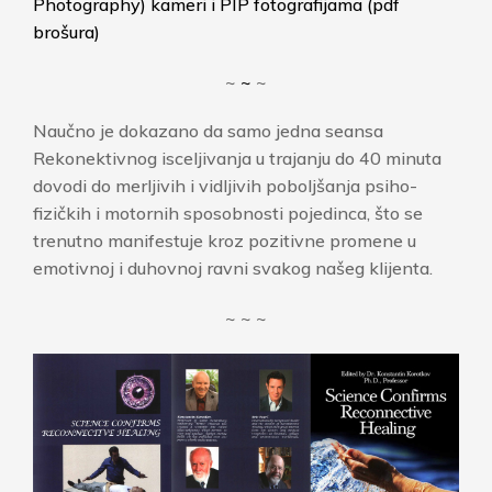
Photography) kameri i PIP fotografijama (pdf
brošura)
~
~
~
Naučno je dokazano da samo jedna seansa
Rekonektivnog isceljivanja u trajanju do 40 minuta
dovodi do merljivih i vidljivih poboljšanja psiho-
fizičkih i motornih sposobnosti pojedinca, što se
trenutno manifestuje kroz pozitivne promene u
emotivnoj i duhovnoj ravni svakog našeg klijenta.
~ ~ ~