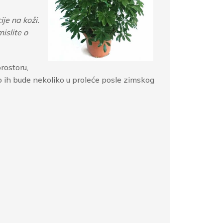
je na koži.
islite o
prostoru,
io ih bude nekoliko u proleće posle zimskog