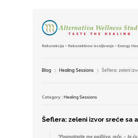
Rekonekcija ~ Rekonektivno isceljivanje ~ Energy He
Blog
Healing Sessions
Šeflera: zeleni iz
>
>
Category :
Healing Sessions
Šeflera: zeleni izvor sreće sa 
“Posmatrajte me pažljivo, reče. – Ja ć