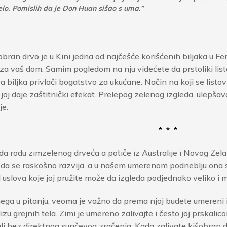
telo. Pomislih da je Don Huan sišao s uma.”
išobran drvo je u Kini jedna od najčešće korišćenih biljaka u Fe
a vaš dom. Samim pogledom na nju videćete da prstoliki listo
a biljka privlači bogatstvo za ukućane. Način na koji se listo
 joj daje zaštitnički efekat. Prelepog zelenog izgleda, ulepša
je.
* * *
da rodu zimzelenog drveća a potiče iz Australije i Novog Zela
 da se raskošno razvija, a u našem umerenom podneblju ona se
 uslova koje joj pružite može da izgleda podjednako veliko i 
ega u pitanju, veoma je važno da prema njoj budete umereni i 
izu grejnih tela. Zimi je umereno zalivajte i često joj prskalic
 ali bez direktnog sunčevog zračenja. Kada zalivate kišobran d