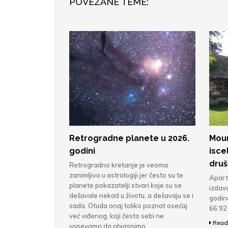
POVEZANE TEME:
Retrogradne planete u 2026.
Moun
godini
isce
druš
Retrogradno kretanje je veoma
zanimljivo u astrologiji jer često su te
Apart
planete pokazatelji stvari koje su se
izdav
dešavale nekad u životu, a dešavaju se i
godine
sada. Otuda onaj toliko poznat osećaj
66 92
već viđenog, koji često sebi ne
Read
uspevamo da objasnimo.