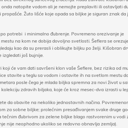
e onda natopite vodom ali je nemojte preplaviti ili ostavljati d
n i propašće. Žuto lišće koje opada sa biljke je siguran znak da 
e po potrebi i minimalno đubrenje. Povremeno orezivanje je
mestu na kom ne dobija dovoljno svetlosti. Šeflera se orezuje
daju kao da su prerasli i oblikujte biljku po želji. Kišobran d
 izgledati još bujnije.
i koji će vam dati savršeni klon vaše Šeflere, bez rizika od mu
ce stavite u teglu sa vodom i ostavite ih na svetlom mestu 
imetara posle čega je mlada biljka spremna za novi život u s
kolekciju zdravih biljaka, koje će kroz mesec-dva izrasti u le
te da obavite na nekoliko jednostavnih načina. Povremenom
m za sobne biljke; prolećnim presađivanjem svake druge go
sa tečnim đubrivom za zelene biljke blago rastvorenim u vodi 
nje nije neophodno ukoliko se redovno obnavlja zemlja).