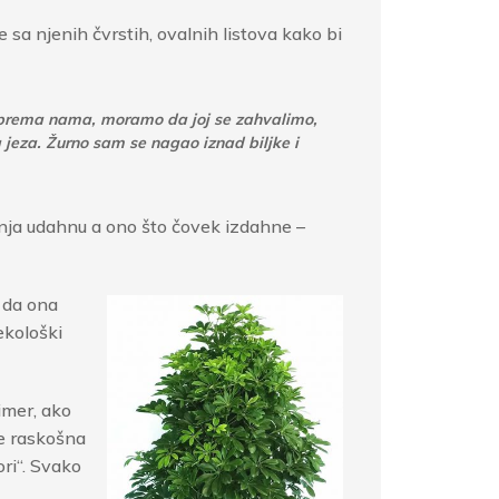
a njenih čvrstih, ovalnih listova kako bi
iva prema nama, moramo da joj se zahvalimo,
jeza. Žurno sam se nagao iznad biljke i
inja udahnu a ono što čovek izdahne –
a da ona
ekološki
imer, ako
aje raskošna
ori“. Svako