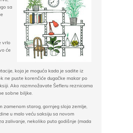
ugo sa
je
 vrlo
rvo će
tacije, koja je moguća kada je sadite iz
dok ne puste korenčiće dugačke makar po
aksiji. Ako razmnožavate Šefleru reznicama
pe sobne biljke.
 zamenom starog, gornjeg sloja zemlje,
dine u malo veću saksiju sa novom
za zalivanje, nekoliko puta godišnje (mada