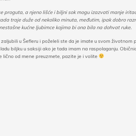
roguta, a njeno lišće i biljni sok mogu izazvati manje iritaci
o kada traje duže od nekoliko minuta, međutim, ipak dobro razm
nestašne kućne ljubimce kojima bi ona bila na dohvat ruke.
zaljubili u Šefleru i poželeli ste da je imate u svom životnom 
ladu biljku u saksiji ako je tada imam na raspolaganju. Običn
 je lično od mene preuzmete, pazite je i volite