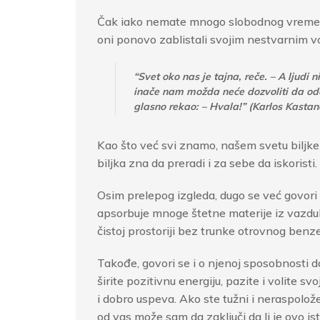
Čak iako nemate mnogo slobodnog vremena,
oni ponovo zablistali svojim nestvarnim 
“Svet oko nas je tajna, reče. – A ljud
inače nam možda neće dozvoliti da ode
glasno rekao: – Hvala!” (Karlos Kast
Kao što već svi znamo, našem svetu biljke
biljka zna da preradi i za sebe da iskoristi.
Osim prelepog izgleda, dugo se već govori i
apsorbuje mnoge štetne materije iz vazduha
čistoj prostoriji bez trunke otrovnog benz
Takođe, govori se i o njenoj sposobnosti d
širite pozitivnu energiju, pazite i volite s
i dobro uspeva. Ako ste tužni i neraspolože
od vas može sam da zaključi da li je ovo is