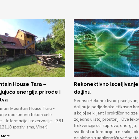
tain House Tara –
Rekonektivno isceljivanje
ljujuća energija prirode i
daljinu
tva
Seansa Rekonektivnog isceljivanj
daljinu je podjednako efikasna kao
mani Mountain House Tara ~
u kojoj se klijent i praktičar nalaze
anje apartmana tokom cele
zajedno u istoj prostoriji. Ove leko
 ~ Informacije i rezervacije: +381
frekvencije su, zapravo, energija,
12118 (poziv, sms, Viber)
svetlost i informacija a ne sila, ta
 More
ne slabe sa udaljenošću već postoj