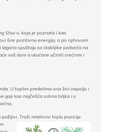
ng Shui-u, koja je poznata i kao
vi šire pozitivnu energiju, a po njihovom
vi lagano spuštaju sa stabljike podseća na
vaće vaš dom a ukućane učiniti srećnim i
nda. U toplim predelima ona živi napolju i
 gaji kao najčešća sobna biljka i u
moćno.
pažljivi.
Traži relativno toplu poziciju
om
rvo,