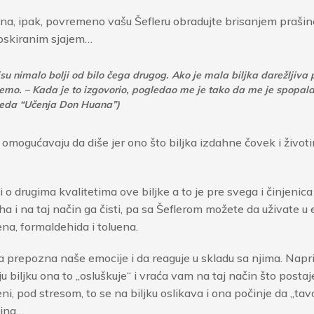
 ipak, povremeno vašu Šefleru obradujte brisanjem prašine s
voskiranim sjajem…
i nisu nimalo bolji od bilo čega drugog. Ako je mala biljka darežlj
mo. – Kada je to izgovorio, pogledao me je tako da me je spopala 
aneda “Učenja Don Huana”)
 omogućavaju da diše jer ono što biljka izdahne čovek i život
 o drugima kvalitetima ove biljke a to je pre svega i činjenic
 i na taj način ga čisti, pa sa Šeflerom možete da uživate u 
ena, formaldehida i toluena.
a prepozna naše emocije i da reaguje u skladu sa njima. Napr
voju biljku ona to „osluškuje“ i vraća vam na taj način što post
ni, pod stresom, to se na biljku oslikava i ona počinje da „tav
tina…