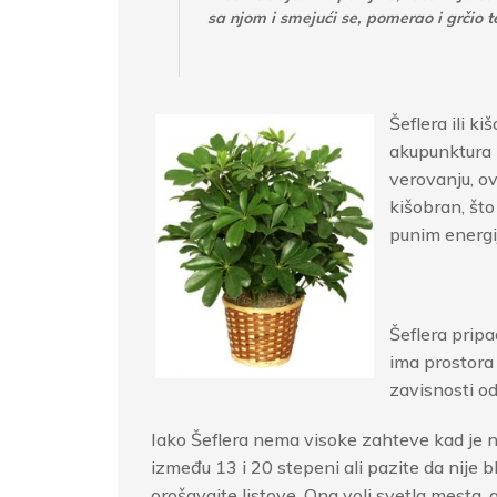
sa njom i smejući se, pomerao i grčio 
Šeflera ili k
akupunktura z
verovanju, ov
kišobran, što
punim energi
Šeflera pripa
ima prostora
zavisnosti od
Iako Šeflera nema visoke zahteve kad je n
između 13 i 20 stepeni ali pazite da nije bl
orošavajte listove. Ona voli svetla mesta,