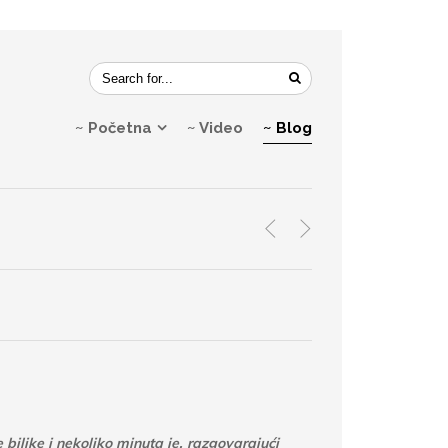
~ Početna
~ Video
~ Blog
<
>
biljke i nekoliko minuta je, razgovarajući