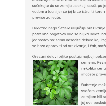
sačekajte da se zemlja u saksiji osuši, pa j
vodom u tacni jer će joj brzo istruliti kore
previše zalivate.
Dodatna nega Šeflere uključuje orezivanj
potrebno pogotovo ako se biljka nalazi na 
jednostavno: samo odsecite delove koji izgle
se brzo oporaviti od orezivanja, i čak, može
Orezani delovi biljke postaju najboji pelcer
semena.
Rezni
nekoliko cent
imaćete pravu 
Đubrenje može
svežom zemljo
zemljom i/ili 
joj ovo posled