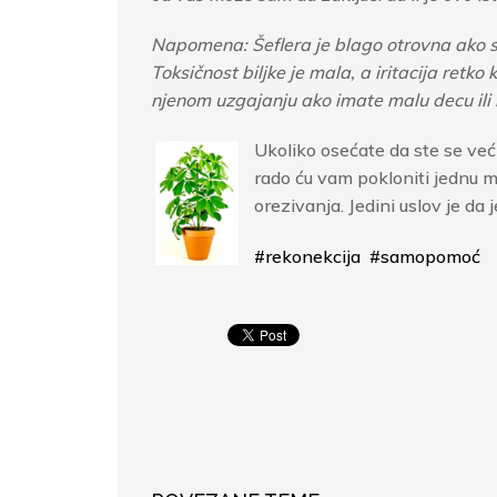
Napomena: Šeflera je blago otrovna ako se p
Toksičnost biljke je mala, a iritacija retk
njenom uzgajanju ako imate malu decu ili 
Ukoliko osećate da ste se već 
rado ću vam pokloniti jednu m
orezivanja. Jedini uslov je da
#rekonekcija
#samopomoć