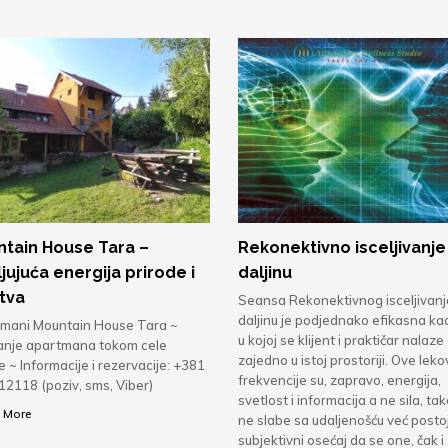
tain House Tara –
Rekonektivno isceljivanje
ljujuća energija prirode i
daljinu
tva
Seansa Rekonektivnog isceljivanj
daljinu je podjednako efikasna kao
mani Mountain House Tara ~
u kojoj se klijent i praktičar nalaze
anje apartmana tokom cele
zajedno u istoj prostoriji. Ove leko
 ~ Informacije i rezervacije: +381
frekvencije su, zapravo, energija,
12118 (poziv, sms, Viber)
svetlost i informacija a ne sila, ta
 More
ne slabe sa udaljenošću već postoj
subjektivni osećaj da se one, čak i 