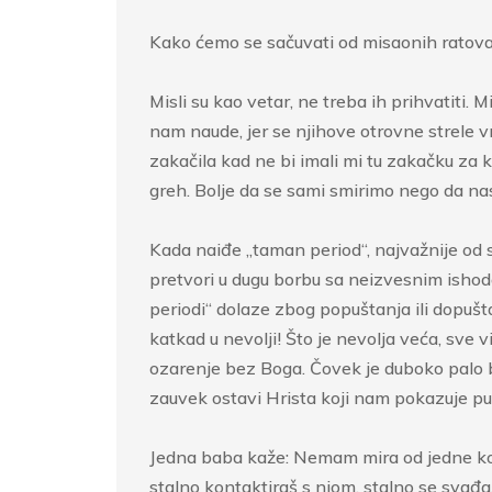
Kako ćemo se sačuvati od misaonih ratov
Misli su kao vetar, ne treba ih prihvatiti
nam naude, jer se njihove otrovne strele v
zakačila kad ne bi imali mi tu zakačku za k
greh. Bolje da se sami smirimo nego da nas
Kada naiđe „taman period“, najvažnije od 
pretvori u dugu borbu sa neizvesnim ishodo
periodi“ dolaze zbog popuštanja ili dopušta
katkad u nevolji! Što je nevolja veća, sve
ozarenje bez Boga. Čovek je duboko palo bi
zauvek ostavi Hrista koji nam pokazuje pu
Jedna baba kaže: Nemam mira od jedne komši
stalno kontaktiraš s njom, stalno se svađaš