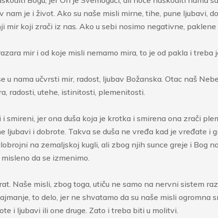
am je i život. Ako su naše misli mirne, tihe, pune ljubavi, dob
ji mir koji zrači iz nas. Ako u sebi nosimo negativne, paklene m
zara mir i od koje misli nemamo mira, to je od pakla i treba je
 se u nama učvrsti mir, radost, ljubav Božanska. Otac naš Neb
 radosti, utehe, istinitosti, plemenitosti.
 i smireni, jer ona duša koja je krotka i smirena ona zrači ple
e ljubavi i dobrote. Takva se duša ne vređa kad je vređate i gr
lobrojni na zemaljskoj kugli, ali zbog njih sunce greje i Bog 
a misleno da se izmenimo.
 Naše misli, zbog toga, utiču ne samo na nervni sistem razumni
e najmanje, to delo, jer ne shvatamo da su naše misli ogromna
te i ljubavi ili one druge. Zato i treba biti u molitvi.