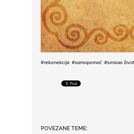
#rekonekcija
#samopomoć
#smisao živo
POVEZANE TEME: