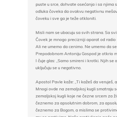
puste u srce, dohvate osećanja i sa njima s
odluka čoveka da ovakvu negativnu mešavinu 
čoveku i sve ga je teže otkloniti.
Misli nam se ubacuju sa svih strana. Sa svih
Čovek je mnogo precizniji aparat od radio
Ali ne umemo da cenimo. Ne umemo da se u
Prepodobnom Antoniju Gospod je otkrio mis
I čuje glas: „Samo smireni i krotki. Njih s
uključuju se u negativno.
Apostol Pavle kaže: „Ti kažeš da veruješ, aj
Mnogi ovde na zemaljskoj kugli smatraju s
zemaljskoj kugli koje ne čezne srcem za ž
čeznemo za apsolutnim dobrom, za apsolutn
čeznemo za Bogom, a mislima se protivimo
mu se protivimo. Naše protivljenje neće na