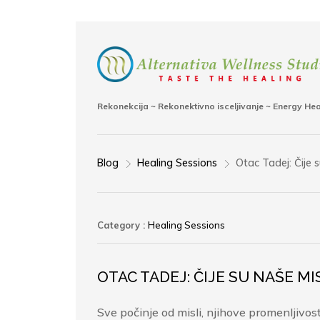
Rekonekcija ~ Rekonektivno isceljivanje ~ Energy He
Blog
Healing Sessions
Otac Tadej: Čije s
>
>
Category :
Healing Sessions
OTAC TADEJ: ČIJE SU NAŠE MI
Sve počinje od misli, njihove promenljivosti