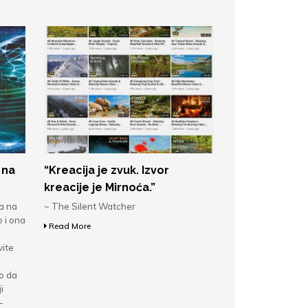
 na
“Kreacija je zvuk. Izvor
kreacije je Mirnoća.”
a na
~ The Silent Watcher
 i ona
Read More
vite
ko da
i
-