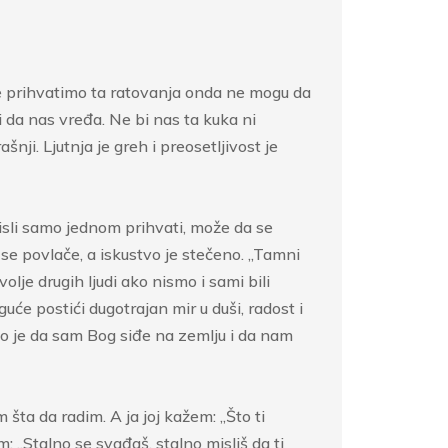
 ne prihvatimo ta ratovanja onda ne mogu da
i da nas vređa. Ne bi nas ta kuka ni
ji. Ljutnja je greh i preosetljivost je
isli samo jednom prihvati, može da se
se povlače, a iskustvo je stečeno. „Tamni
lje drugih ljudi ako nismo i sami bili
će postići dugotrajan mir u duši, radost i
lo je da sam Bog siđe na zemlju i da nam
ta da radim. A ja joj kažem: „Što ti
: „Stalno se svađaš, stalno misliš da ti