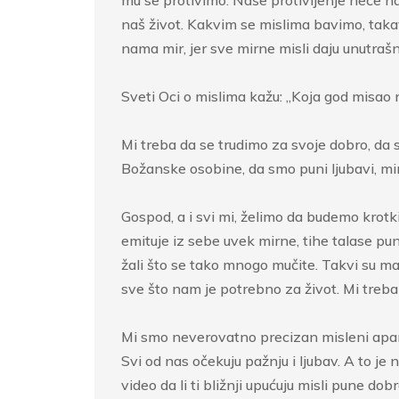
naš život. Kakvim se mislima bavimo, takav n
nama mir, jer sve mirne misli daju unutrašn
Sveti Oci o mislima kažu: „Koja god misao ra
Mi treba da se trudimo za svoje dobro, da
Božanske osobine, da smo puni ljubavi, mira,
Gospod, a i svi mi, želimo da budemo krotki
emituje iz sebe uvek mirne, tihe talase pun
žali što se tako mnogo mučite. Takvi su ma
sve što nam je potrebno za život. Mi treb
Mi smo neverovatno precizan misleni aparat.
Svi od nas očekuju pažnju i ljubav. A to j
video da li ti bližnji upućuju misli pune dobro