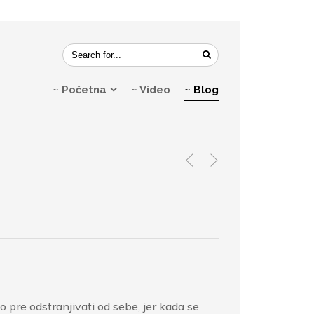
~ Početna
~ Video
~ Blog
<
>
to pre odstranjivati od sebe, jer kada se