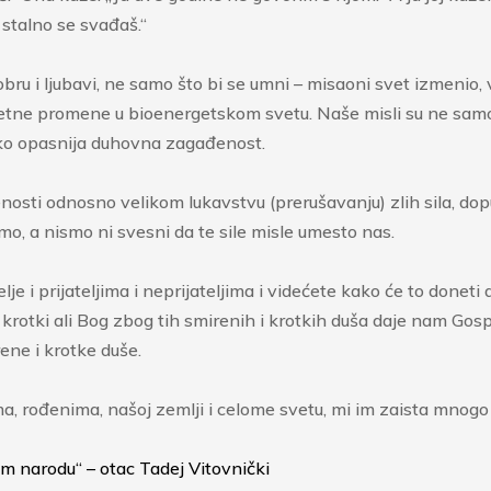
, stalno se svađaš.“
obru i ljubavi, ne samo što bi se umni – misaoni svet izmeni
osetne promene u bioenergetskom svetu. Naše misli su ne samo
eko opasnija duhovna zagađenost.
nosti odnosno velikom lukavstvu (prerušavanju) zlih sila, do
o, a nismo ni svesni da te sile misle umesto nas.
lje i prijateljima i neprijateljima i videćete kako će to doneti
i krotki ali Bog zbog tih smirenih i krotkih duša daje nam Go
ene i krotke duše.
a, rođenima, našoj zemlji i celome svetu, mi im zaista mnogo
 narodu“ – otac Tadej Vitovnički