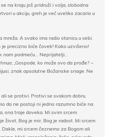
e na kraju još pridruži i volja, slobodna
ori u akciju, greh je već uveliko zacario u
na mreža. A svako ima radio stanicu u sebi.
o je precizno biće čovek! Kako uzvišeno!
ek nam podmeću… Neprijatelji…
dahnuo; „Gospode, ko može ovo da prođe? –
radijusi, znak apsolutne Božanske snage. Ne
ali se protivi. Protivi se svakom dobru.
mo da ne postoji ni jedno razumno biće na
a, ona traje doveka. Mi svim srcem
život, Bog je mir, Bog je radost. Mi srcem
k. Dakle, mi srcem čeznemo za Bogom ali
mima. Misli, raspoloženja, želje, rukovode