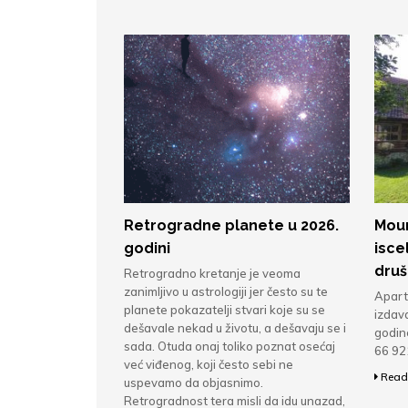
Retrogradne planete u 2026.
Moun
godini
isce
druš
Retrogradno kretanje je veoma
zanimljivo u astrologiji jer često su te
Apart
planete pokazatelji stvari koje su se
izdav
dešavale nekad u životu, a dešavaju se i
godine
sada. Otuda onaj toliko poznat osećaj
66 92
već viđenog, koji često sebi ne
Read
uspevamo da objasnimo.
Retrogradnost tera misli da idu unazad,