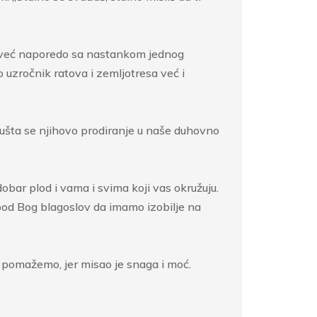
o, već naporedo sa nastankom jednog
 uzročnik ratova i zemljotresa već i
pušta se njihovo prodiranje u naše duhovno
 dobar plod i vama i svima koji vas okružuju.
spod Bog blagoslov da imamo izobilje na
 pomažemo, jer misao je snaga i moć.