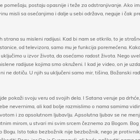
e pomešaju, postaju opasnije i teže za odstranjivanje. Ako im s
misli sa osećanjima i dalje u sebi održava, neguje i čak pretv
 strana su misleni radijusi. Kad bi nam se otkrilo, to je straš
 stanice, od televizora, samo mu je funkcija poremećena. Kak
ključimo u izvor života, da osećamo radost života. Nego uv
lene radijuse kojima smo okruženi. I kad je video, on je uz
e oni ne dotiču. U njih su uključeni samo mir, tišina, Božanski 
de pokaži svoju veru od svojih dela. I Satana veruje pa drhće, 
ebe nevernima, ali kad bolje razmislimo o nama samima vidi
ivotom i za apsolutnom ljubavlju. Apsolutna ljubav se ne menj
im mirom, u stvari mi svim srcem čeznemo za Bogom. Bog je 
 Bogu. Isto tako bezbožnik nije bezbožnik, nego je protivni
škoditi Bogu, jer On je Svemogući, ali hoće naškoditi nama sa