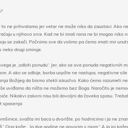
a?
. Mi to ne prihvatamo jer vetar ne može niko da zaustavi. Ako
raćaju u njihovo srce. Kad ne bi imali rana ne bi mogao niko n
oju se zakači. Počnimo sve da volimo pa ćemo imati mir unutrašn
 neko drugi smiruje.
svega je „odbiti ponudu“. Jer, ako se ova ponuda negativnih m
m. A ako se odbije, borba uopšte ne nastupa, negativne sile 
nja Božijeg da bismo stekli iskustvo. Kako ćemo razumeti nevo
 više uviđamo da ništa ne možemo bez Boga. Naročito je nemogu
će. Nikakvi zakoni nisu bili dovoljni da čoveka spasu. Treba
t spasenja.
nice, svašta mi baca u dvorište, po hodnicima i ja ne znam š
.“ Ona kaže: „Ja dve godine ne govorim s njom.“ A ja joj kažem