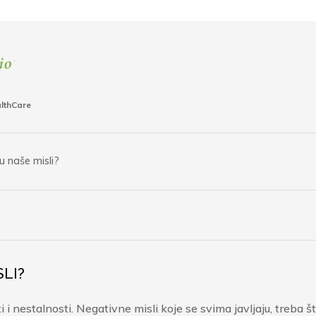
althCare
u naše misli?
SLI?
 i nestalnosti. Negativne misli koje se svima javljaju, treba š