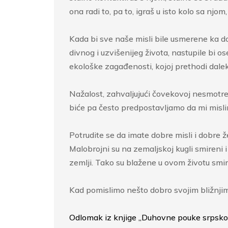
ona radi to, pa to, igraš u isto kolo sa njom
Kada bi sve naše misli bile usmerene ka d
divnog i uzvišenijeg života, nastupile bi 
ekološke zagađenosti, kojoj prethodi dal
Nažalost, zahvaljujući čovekovoj nesmotre
biće pa često predpostavljamo da mi mislim
Potrudite se da imate dobre misli i dobre že
Malobrojni su na zemaljskoj kugli smireni 
zemlji. Tako su blažene u ovom životu smir
Kad pomislimo nešto dobro svojim bližnjim
Odlomak iz knjige „Duhovne pouke srpskom