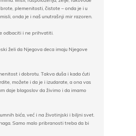
rote, plemenitosti, čistote – onda je i u
isli, onda je i naš unutrašnji mir razoren.
 odbaciti i ne prihvatiti.
eski želi da Njegova deca imaju Njegove
menitost i dobrotu. Takva duša i kada ćuti
dite, možete i da je i izudarate, a ona vas
nam daje blagoslov da živimo i da imamo
h bića, već i na životinjski i biljni svet.
 snaga. Samo malo pribranosti treba da bi