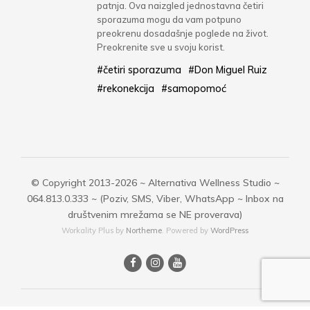
patnja. Ova naizgled jednostavna četiri
sporazuma mogu da vam potpuno
preokrenu dosadašnje poglede na život.
Preokrenite sve u svoju korist.
#četiri sporazuma
#Don Miguel Ruiz
#rekonekcija
#samopomoć
© Copyright 2013-2026 ~ Alternativa Wellness Studio ~
064.813.0.333 ~ (Poziv, SMS, Viber, WhatsApp ~ Inbox na
društvenim mrežama se NE proverava)
Workality Plus by
Northeme
.
Powered by
WordPress