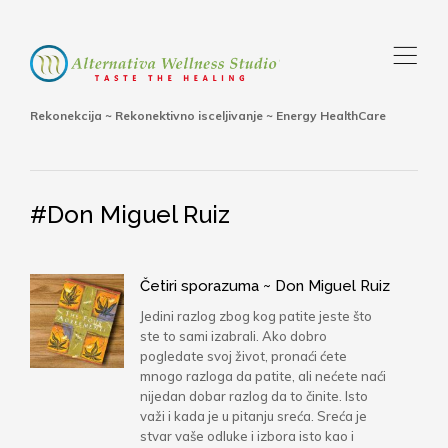
,
Rekonekcija ~ Rekonektivno isceljivanje ~ Energy HealthCare
#Don Miguel Ruiz
Četiri sporazuma ~ Don Miguel Ruiz
Jedini razlog zbog kog patite jeste što
ste to sami izabrali. Ako dobro
pogledate svoj život, pronaći ćete
mnogo razloga da patite, ali nećete naći
nijedan dobar razlog da to činite. Isto
važi i kada je u pitanju sreća. Sreća je
stvar vaše odluke i izbora isto kao i