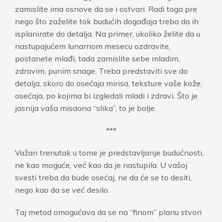
zamislite ima osnove da se i ostvari. Radi toga pre
nego što zaželite tok budućih događaja treba da ih
isplanirate do detalja. Na primer, ukoliko želite da u
nastupajućem lunarnom mesecu ozdravite,
postanete mlađi, tada zamislite sebe mladim,
zdravim, punim snage. Treba predstaviti sve do
detalja, skoro do osećaja mirisa, teksture vaše kože,
osećaja, po kojima bi izgledali mladi i zdravi. Što je
jasnija vaša misaona “slika”, to je bolje.
***
Važan trenutak u tome je predstavljanje budućnosti,
ne kao moguće, već kao da je nastupila. U vašoj
svesti treba da bude osećaj, ne da će se to desiti,
nego kao da se već desilo.
Taj metod omogućava da se na “finom” planu stvori