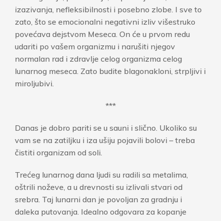
izazivanja, nefleksibilnosti i posebno zlobe. I sve to
zato, što se emocionalni negativni izliv višestruko
povećava dejstvom Meseca. On će u prvom redu
udariti po vašem organizmu i narušiti njegov
normalan rad i zdravlje celog organizma celog
lunarnog meseca. Zato budite blagonakloni, strpljivi i
miroljubivi.
***
Danas je dobro pariti se u sauni i slično. Ukoliko su
vam se na zatiljku i iza ušiju pojavili bolovi – treba
čistiti organizam od soli.
Trećeg lunarnog dana ljudi su radili sa metalima,
oštrili noževe, a u drevnosti su izlivali stvari od
srebra. Taj lunarni dan je povoljan za gradnju i
daleka putovanja. Idealno odgovara za kopanje