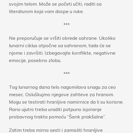
svojim telom. Može se početi učiti, raditi sa
literaturom koja vam dospe u ruke.
***
Ne preporučuje se vršiti obrede sahrane. Ukoliko
lunarni ciklus otpočne sa sahranom, tada će se
njome i završiti. Izbegavajte konflikte, negativne
emocije, posebno zlobu.
***
Tog lunarnog dana telo nagomilava snagu za ceo
mesec. Osluškujmo njegove zahteve za hranom.
Mogu se testirati hranljive namirnice da li su korisne.
Rano ujutro treba uraditi potpuno ispiranje
probavnog trakta pomoću “Šank prakšalne”.
Zatim treba mirno sesti i zamisliti hranljive