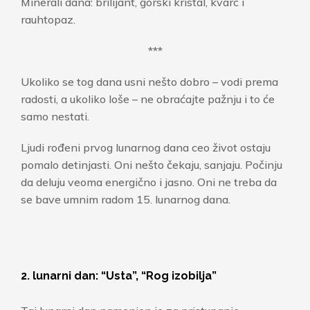
Minerali dana: brilijant, gorski kristal, kvarc i
rauhtopaz.
***
Ukoliko se tog dana usni nešto dobro – vodi prema
radosti, a ukoliko loše – ne obraćajte pažnju i to će
samo nestati.
Ljudi rođeni prvog lunarnog dana ceo život ostaju
pomalo detinjasti. Oni nešto čekaju, sanjaju. Počinju
da deluju veoma energično i jasno. Oni ne treba da
se bave umnim radom 15. lunarnog dana.
2. lunarni dan: “Usta”, “Rog izobilja”