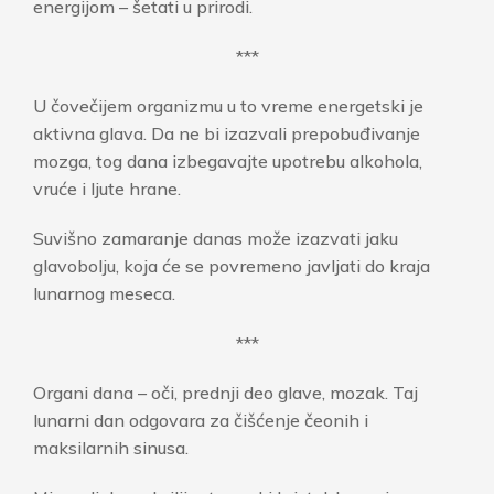
energijom – šetati u prirodi.
***
U čovečijem organizmu u to vreme energetski je
aktivna glava. Da ne bi izazvali prepobuđivanje
mozga, tog dana izbegavajte upotrebu alkohola,
vruće i ljute hrane.
Suvišno zamaranje danas može izazvati jaku
glavobolju, koja će se povremeno javljati do kraja
lunarnog meseca.
***
Organi dana – oči, prednji deo glave, mozak. Taj
lunarni dan odgovara za čišćenje čeonih i
maksilarnih sinusa.