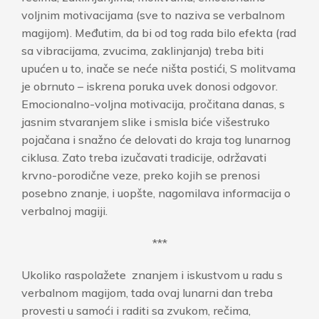
voljnim motivacijama (sve to naziva se verbalnom
magijom). Međutim, da bi od tog rada bilo efekta (rad
sa vibracijama, zvucima, zaklinjanja) treba biti
upućen u to, inače se neće ništa postići, S molitvama
je obrnuto – iskrena poruka uvek donosi odgovor.
Emocionalno-voljna motivacija, pročitana danas, s
jasnim stvaranjem slike i smisla biće višestruko
pojačana i snažno će delovati do kraja tog lunarnog
ciklusa. Zato treba izučavati tradicije, održavati
krvno-porodične veze, preko kojih se prenosi
posebno znanje, i uopšte, nagomilava informacija o
verbalnoj magiji.
***
Ukoliko raspolažete znanjem i iskustvom u radu s
verbalnom magijom, tada ovaj lunarni dan treba
provesti u samoći i raditi sa zvukom, rečima,