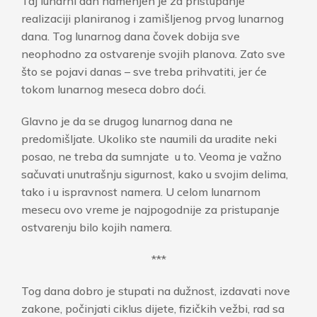
Taj lunarni dan namenjen je za pristupanje
realizaciji planiranog i zamišljenog prvog lunarnog
dana. Tog lunarnog dana čovek dobija sve
neophodno za ostvarenje svojih planova. Zato sve
što se pojavi danas – sve treba prihvatiti, jer će
tokom lunarnog meseca dobro doći.
Glavno je da se drugog lunarnog dana ne
predomišljate. Ukoliko ste naumili da uradite neki
posao, ne treba da sumnjate u to. Veoma je važno
sačuvati unutrašnju sigurnost, kako u svojim delima,
tako i u ispravnost namera. U celom lunarnom
mesecu ovo vreme je najpogodnije za pristupanje
ostvarenju bilo kojih namera.
***
Tog dana dobro je stupati na dužnost, izdavati nove
zakone, počinjati ciklus dijete, fizičkih vežbi, rad sa