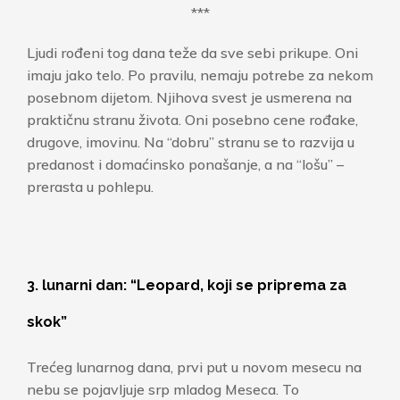
***
Ljudi rođeni tog dana teže da sve sebi prikupe. Oni
imaju jako telo. Po pravilu, nemaju potrebe za nekom
posebnom dijetom. Njihova svest je usmerena na
praktičnu stranu života. Oni posebno cene rođake,
drugove, imovinu. Na “dobru” stranu se to razvija u
predanost i domaćinsko ponašanje, a na “lošu” –
prerasta u pohlepu.
3. lunarni dan: “Leopard, koji se priprema za
skok”
Trećeg lunarnog dana, prvi put u novom mesecu na
nebu se pojavljuje srp mladog Meseca. To