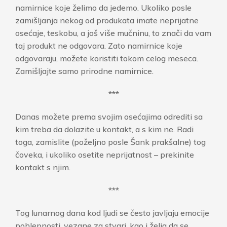
namirnice koje želimo da jedemo. Ukoliko posle
zamišljanja nekog od produkata imate neprijatne
osećaje, teskobu, a još više mučninu, to znači da vam
taj produkt ne odgovara. Zato namirnice koje
odgovaraju, možete koristiti tokom celog meseca.
Zamišljajte samo prirodne namirnice.
***
Danas možete prema svojim osećajima odrediti sa
kim treba da dolazite u kontakt, a s kim ne. Radi
toga, zamislite (poželjno posle Šank prakšalne) tog
čoveka, i ukoliko osetite neprijatnost – prekinite
kontakt s njim.
***
Tog lunarnog dana kod ljudi se često javljaju emocije
pohlepnosti, vezane za stvari, kao i želja da se