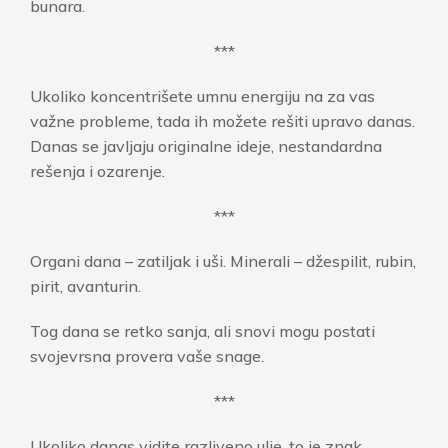
bunara.
***
Ukoliko koncentrišete umnu energiju na za vas
važne probleme, tada ih možete rešiti upravo danas.
Danas se javljaju originalne ideje, nestandardna
rešenja i ozarenje.
***
Organi dana – zatiljak i uši. Minerali – džespilit, rubin,
pirit, avanturin.
Tog dana se retko sanja, ali snovi mogu postati
svojevrsna provera vaše snage.
***
Ukoliko danas vidite razliveno ulje, to je znak