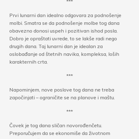
***
Prvi lunarni dan idealno odgovara za podnošenje
molbi. Smatra se da podnošenje molbe tog dana
obavezno donosi uspeh i pozitivan ishod posla.
Dobro je opraštati uvrede, to se lakše radi nego
drugih dana. Taj lunarni dan je idealan za
oslobađanje od štetnih navika, kompleksa, loših
karakternih crta.
***
Napominjem, nove poslove tog dana ne treba
započinjati – ograničite se na planove i maštu.
***
Čovek je tog dana sličan novorođenčetu.
Preporučujem da se ekonomiše da životnom