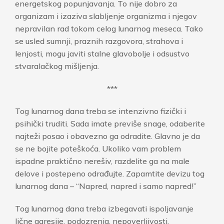
energetskog popunjavanja. To nije dobro za
organizam i izaziva slabljenje organizma i njegov
nepravilan rad tokom celog lunarnog meseca. Tako
se usled sumnji, praznih razgovora, strahova i
lenjosti, mogu javiti stalne glavobolje i odsustvo
stvaralačkog mišljenja.
***
Tog lunarnog dana treba se intenzivno fizički i
psihički truditi. Sada imate previše snage, odaberite
najteži posao i obavezno ga odradite. Glavno je da
se ne bojite poteškoća. Ukoliko vam problem
ispadne praktično nerešiv, razdelite ga na male
delove i postepeno odrađujte. Zapamtite devizu tog
lunarnog dana – “Napred, napred i samo napred!”
Tog lunarnog dana treba izbegavati ispoljavanje
lične agresije, podozrenja, nepoverljivosti,