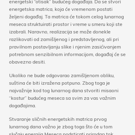
energetski “otisak” budućeg događaja. Da se stvori
energetska matrica, koja će vremenom postati
željeni događaj. Ta matrica će tokom celog lunarnog
meseca struktuirati prostor i vreme u smeru koji ste
izabrali. Naravno, realizacija se može donekle
razlikovati od zamišljenog i predstavljenog, ali pri
pravilnom postavljanju slike i njenim zasićivanjem
potrebnom senzibilnom informacijom, događaj će se
obavezno desiti.
Ukoliko ne bude odgovarao zamišljenom obliku,
suština će biti izražena potpuno. Zbog toga je
najvažnije kod tog lunarnog dana stvoriti misaoni
“kostur” budućeg meseca sa svim za vas važnim
događajima.
Stvaranje sličnih energetskih matrica prvog
lunarnog dana važno je zbog toga što će u tom
slučaju energija Meseca podsticati prirodan tok