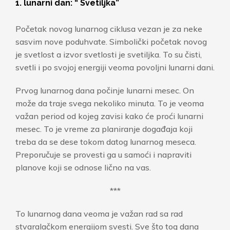
1. lunarni dan: “ Svetiljka”
Početak novog lunarnog ciklusa vezan je za neke
sasvim nove poduhvate. Simbolički početak novog
je svetlost a izvor svetlosti je svetiljka. To su čisti,
svetli i po svojoj energiji veoma povoljni lunarni dani.
Prvog lunarnog dana počinje lunarni mesec. On
može da traje svega nekoliko minuta. To je veoma
važan period od kojeg zavisi kako će proći lunarni
mesec. To je vreme za planiranje događaja koji
treba da se dese tokom datog lunarnog meseca.
Preporučuje se provesti ga u samoći i napraviti
planove koji se odnose lično na vas.
***
To lunarnog dana veoma je važan rad sa rad
stvaralačkom energijom svesti. Sve što tog dana