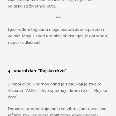
odlaska sa životnog puta.
***
Ljudi rođeni tog dana mogu postati dobri sportisti i
vojnici. Mogu uspeti u svakoj oblasti gde je potreban
napor i odlučnost.
4. lunarni dan: “Rajsko drvo”
Simbol ovog lunarnog dana je zvuk, koji je stvorio
Vasionu, “AUM” i drvo spoznaje dobra i zla – “Rajsko
drvo”.
Danas se preporučuje raditi sa vibracijama, zvucima,
rečima, zaklinjanjima, molitvama, emocionalno-