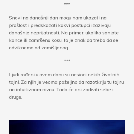
***
Snovi na današnji dan mogu nam ukazati na
prošlost i predskazati kakvi postupci izazivaju
današnje neprijatnosti. Na primer, ukoliko sanjate
konce ili zamršenu kosu, to je znak da treba da se
odviknemo od zamišljenog.
***
Ljudi rođeni u ovom danu su nosioci nekih životnih
tajni. Za njih je veoma poželjno da razotkriju tu tajnu
na intuitivnom nivou. Tada će oni zadiviti sebe i
druge.