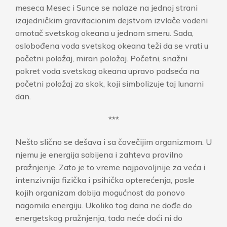
meseca Mesec i Sunce se nalaze na jednoj strani
izajedničkim gravitacionim dejstvom izvlače vodeni
omotač svetskog okeana u jednom smeru. Sada,
oslobođena voda svetskog okeana teži da se vrati u
početni položaj, miran položaj. Početni, snažni
pokret voda svetskog okeana upravo podseća na
početni položaj za skok, koji simbolizuje taj lunarni
dan.
***
Nešto slično se dešava i sa čovečijim organizmom. U
njemu je energija sabijena i zahteva pravilno
pražnjenje. Zato je to vreme najpovoljnije za veća i
intenzivnija fizička i psihička opterećenja, posle
kojih organizam dobija mogućnost da ponovo
nagomila energiju. Ukoliko tog dana ne dođe do
energetskog pražnjenja, tada neće doći ni do