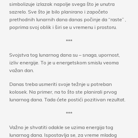
simbolizuje izlazak napolje svega što je unutra
sazrelo. Sve što je bilo planirano i započeto
prethodnih lunarnih dana danas počinje da “raste” ,
poprima svoj oblik i širi se u vremenu i prostoru.
***
Svojstva tog lunarnog dana su – snaga, upornost,
izliv energije. To je u energetskom smislu veoma
važan dan.
Danas treba usmeriti svoje težnje u potreban
kolosek. Na primer, na to što ste planirali prvog
lunarnog dana. Tada ćete postići pozitivan rezultat.
***
Važno je shvatiti odakle se uzima energija tog
lunarnog dana. Ispostavlja se, za vreme mladog