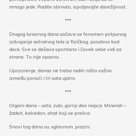
mnogo jede. Radite obrnuto, ispoljavajte darežljivost.
***
Drugog lunarnog dana uočava se fenomen potpunog
izdvajanja astralnog tela iz fizičkog, posebno kod
dece. Sve se dešava spontano i čovek sebe vidi sa
strane. To nije opasno.
Upozorenje, danas ne treba raditi ništa važno
između ponoći i tri sata ujutro.
***
Organi dana – usta, zubi, gornji deo nepca. Minerali –
žadeit, kalcedon, ahat koji se preliva.
Snovi tog dana su, uglavnom, prazni.