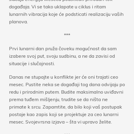
događaja. Vi se tako uklapate u ciklus i ritam
lunarnih vibracija koje će podsticati realizaciju vaših
planova.
***
Prvi lunarni dan pruža čoveku mogućnost da sam
izabere svoj put, svoju sudbinu, a ne da zavisi od
situacije i slučajnosti.
Danas ne stupajte u konflikte jer će oni trajati ceo
mesec. Pustite neka se događaji tog dana odvijaju po
redu i prirodnim putem. Budite maksimalno uviđavni
prema tuđem mišljenju, trudite se da ništa ne
primate k srcu. Zapamtite, da bilo koji vaš postupak
postaje kao zapis koji se projektuje za ceo lunarni
mesec. Svojevrsna izjava – šta vi upravo želite.