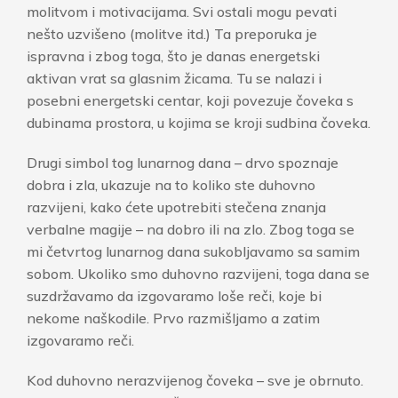
molitvom i motivacijama. Svi ostali mogu pevati
nešto uzvišeno (molitve itd.) Ta preporuka je
ispravna i zbog toga, što je danas energetski
aktivan vrat sa glasnim žicama. Tu se nalazi i
posebni energetski centar, koji povezuje čoveka s
dubinama prostora, u kojima se kroji sudbina čoveka.
Drugi simbol tog lunarnog dana – drvo spoznaje
dobra i zla, ukazuje na to koliko ste duhovno
razvijeni, kako ćete upotrebiti stečena znanja
verbalne magije – na dobro ili na zlo. Zbog toga se
mi četvrtog lunarnog dana sukobljavamo sa samim
sobom. Ukoliko smo duhovno razvijeni, toga dana se
suzdržavamo da izgovaramo loše reči, koje bi
nekome naškodile. Prvo razmišljamo a zatim
izgovaramo reči.
Kod duhovno nerazvijenog čoveka – sve je obrnuto.