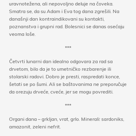
uravnotežena, ali nepovoljno deluje na čoveka.
Smatra se, da su Adam i Eva tog dana zgrešili. Na
današnji dan kontraindikovani su kontakti,
poznanstva i grupni rad. Bolesnici se danas osećaju
veoma loše.
***
Četvrti lunarni dan idealno odgovara za rad sa
drvetom, bilo da je to umetničko rezbarenje ili
stolarski radovi. Dobro je presti, raspredati konce,
šetati se po šumi. Ali se baštovanima ne preporučuje
da orezuju drveće, cveće, jer se mogu povrediti.
***
Organi dana – grkljan, vrat, grlo. Minerali: sardoniks,
amazonit, zeleni nefrit.