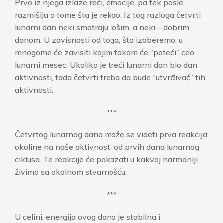
Prvo iz njega izlaze reči, emocije, pa tek posle
razmišlja o tome šta je rekao. Iz tog razloga četvrti
lunarni dan neki smatraju lošim, a neki – dobrim
danom. U zavisnosti od toga, šta izaberemo, u
mnogome će zavisiti kojim tokom će “poteći” ceo
lunarni mesec. Ukoliko je treći lunarni dan bio dan
aktivnosti, tada četvrti treba da bude “utvrđivač” tih
aktivnosti.
***
Četvrtog lunarnog dana može se videti prva reakcija
okoline na naše aktivnosti od prvih dana lunarnog
ciklusa. Te reakcije će pokazati u kakvoj harmoniji
živimo sa okolnom stvarnošću.
***
U celini, energija ovog dana je stabilna i